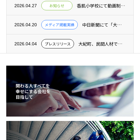
香肌小学校にて動画制作の出前授業を実施（2026年1月～2月の期間中）
お知らせ
2026.04.27
中日新聞にて「大紀町と提携した地域活性化企業人の取り組み」についての記事が掲載されまし...
メディア掲載実績
2026.04.20
⼤紀町、⺠間⼈材で⾏政ＤＸ推進へー地域活性化起業⼈の協定を締結ー
プレスリリース
2026.04.04
関わる人すべてを
幸せにする会社を
目指して